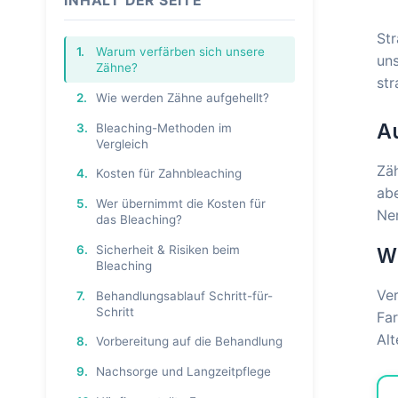
INHALT DER SEITE
Str
1.
Warum verfärben sich unsere
uns
Zähne?
str
2.
Wie werden Zähne aufgehellt?
A
3.
Bleaching-Methoden im
Vergleich
Zäh
4.
Kosten für Zahnbleaching
abe
5.
Wer übernimmt die Kosten für
Ne
das Bleaching?
6.
Sicherheit & Risiken beim
W
Bleaching
Ve
7.
Behandlungsablauf Schritt-für-
Schritt
Far
Al
8.
Vorbereitung auf die Behandlung
9.
Nachsorge und Langzeitpflege