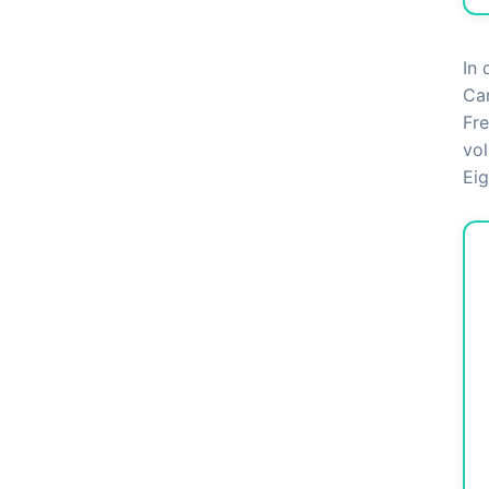
In
Car
Fr
vol
Eig