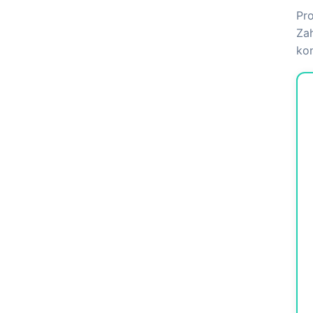
Pro
Zah
kon