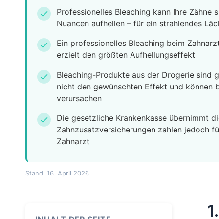
Professionelles Bleaching kann Ihre Zähne
check
Nuancen aufhellen – für ein strahlendes Läc
Ein professionelles Bleaching beim Zahnarzt
check
erzielt den größten Aufhellungseffekt
Bleaching-Produkte aus der Drogerie sind gü
check
nicht den gewünschten Effekt und können 
verursachen
Die gesetzliche Krankenkasse übernimmt die
check
Zahnzusatzversicherungen zahlen jedoch für
Zahnarzt
Stand: 16. April 2026
1