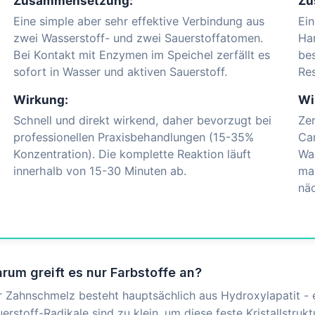
Zusammensetzung:
Zu
Eine simple aber sehr effektive Verbindung aus
Ein
zwei Wasserstoff- und zwei Sauerstoffatomen.
Har
Bei Kontakt mit Enzymen im Speichel zerfällt es
bes
sofort in Wasser und aktiven Sauerstoff.
Res
Wirkung:
Wi
Schnell und direkt wirkend, daher bevorzugt bei
Zer
professionellen Praxisbehandlungen (15-35%
Ca
Konzentration). Die komplette Reaktion läuft
Was
innerhalb von 15-30 Minuten ab.
mac
nä
rum greift es nur Farbstoffe an?
 Zahnschmelz besteht hauptsächlich aus Hydroxylapatit - e
erstoff-Radikale sind zu klein, um diese feste Kristallstruk