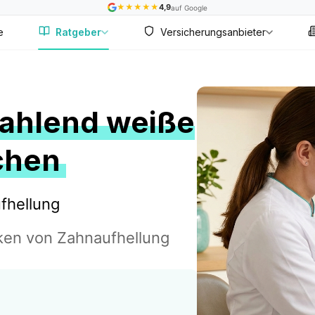
★
★
★
★
★
4,9
auf Google
e
Ratgeber
Versicherungsanbieter
rahlend weiße
chen
ufhellung
ken von Zahnaufhellung