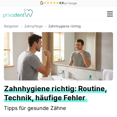
★
★
★
★
★
4,9
auf Google
Ratgeber
›
Zahnpflege
›
Zahnhygiene richtig
Zahnhygiene richtig: Routine,
Technik, häufige Fehler
Tipps für gesunde Zähne