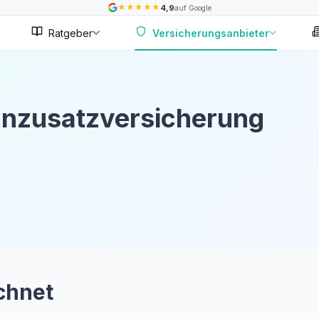
★
★
★
★
★
4,9
auf Google
Ratgeber
Versicherungsanbieter
nzusatzversicherung
chnet