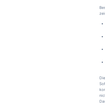
Bes
zei
Die
Sof
kor
nic
Das