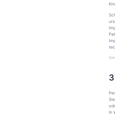
Kno
Sch
ur
Imp
Pat
Imp
tec
Que
3
Per
Sie
ode
In 