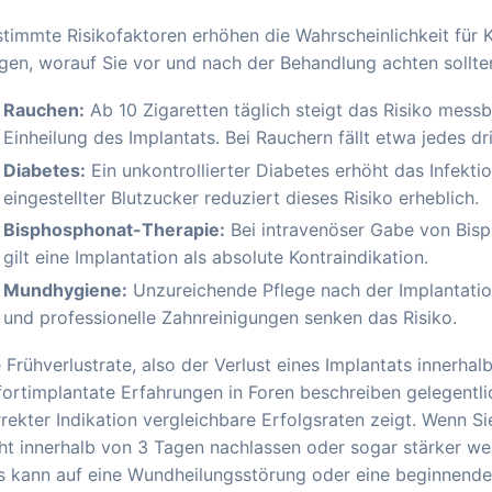
timmte Risikofaktoren erhöhen die Wahrscheinlichkeit für 
gen, worauf Sie vor und nach der Behandlung achten sollte
Rauchen:
Ab 10 Zigaretten täglich steigt das Risiko mess
Einheilung des Implantats. Bei Rauchern fällt etwa jedes dri
Diabetes:
Ein unkontrollierter Diabetes erhöht das Infekti
eingestellter Blutzucker reduziert dieses Risiko erheblich.
Bisphosphonat-Therapie:
Bei intravenöser Gabe von Bis
gilt eine Implantation als absolute Kontraindikation.
Mundhygiene:
Unzureichende Pflege nach der Implantation
und professionelle Zahnreinigungen senken das Risiko.
 Frühverlustrate, also der Verlust eines Implantats innerhal
ortimplantate Erfahrungen in Foren beschreiben gelegentli
rekter Indikation vergleichbare Erfolgsraten zeigt. Wenn 
ht innerhalb von 3 Tagen nachlassen oder sogar stärker wer
 kann auf eine Wundheilungsstörung oder eine beginnende 