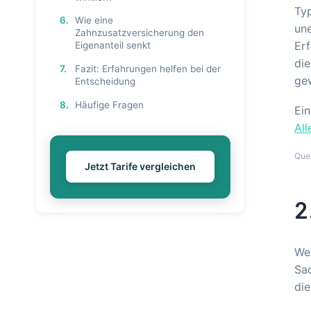
Typ
6.
Wie eine
une
Zahnzusatzversicherung den
Erf
Eigenanteil senkt
die
7.
Fazit: Erfahrungen helfen bei der
ge
Entscheidung
8.
Häufige Fragen
Ein
All
Que
Jetzt Tarife vergleichen
2
Wer
Sac
die