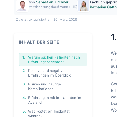
Von
Sebastian Kirchner
Fachlich geprü
Versicherungskaufmann (IHK)
Katharina Gattn
Zuletzt aktualisiert am 20. März 2026
1
INHALT DER SEITE
Wer
1.
Warum suchen Patienten nach
ohn
Erfahrungsberichten?
aus
2.
Positive und negative
loh
Erfahrungen im Überblick
Ge
3.
Risiken und häufige
Komplikationen
Erf
wag
4.
Erfahrungen mit Implantaten im
Ausland
Den
Woc
5.
Was kostet ein Implantat
wirklich?