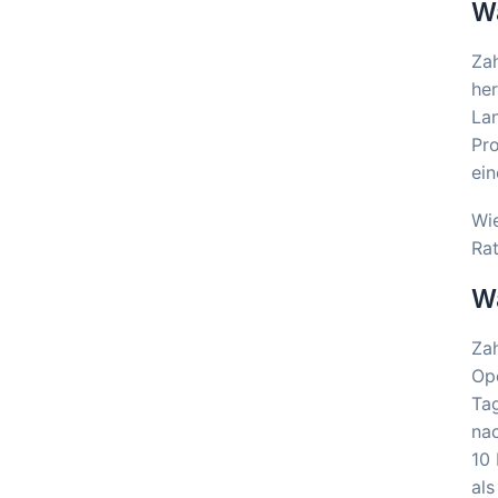
Wa
Zah
he
Lan
Pro
ein
Wie
Ra
Wa
Za
Ope
Tag
nac
10
als