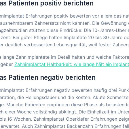
s Patienten positiv berichten
nimplantat Erfahrungen positiv bewerten vor allem das nat
rausnehmbarem Zahnersatz nicht kannten. Die Gewöhnung d
gzeitstudien stützen diese Eindrücke: Die 10-Jahres-Überl
zent. Bei guter Pflege halten Implantate 20 bis 30 Jahre o
er deutlich verbesserten Lebensqualität, weil fester Zahner
 lange Zahnimplantate im Detail halten und welche Faktore
tgeber
Zahnimplantat Haltbarkeit: wie lange hält ein Implant
s Patienten negativ berichten
hnimplantat Erfahrungen negativ bewerten häufig drei Pun
ration, die Heilungsdauer und die Kosten. Akute Schmerze
e. Manche Patienten empfinden diese Phase als belastende
h einer Woche vollständig abklingt. Die Einheilzeit im Unt
 bis 16 Wochen. Zahnimplantat Oberkiefer Erfahrungen zei
 erwartet. Auch Zahnimplantat Backenzahn Erfahrungen falle