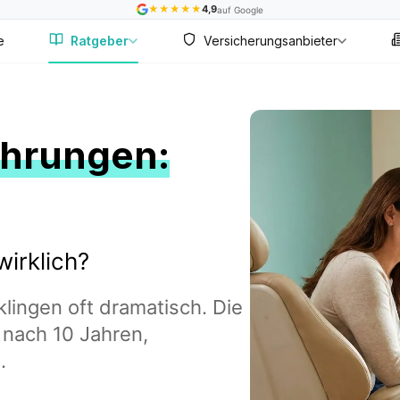
★
★
★
★
★
4,9
auf Google
e
Ratgeber
Versicherungsanbieter
ahrungen:
irklich?
lingen oft dramatisch. Die
 nach 10 Jahren,
.