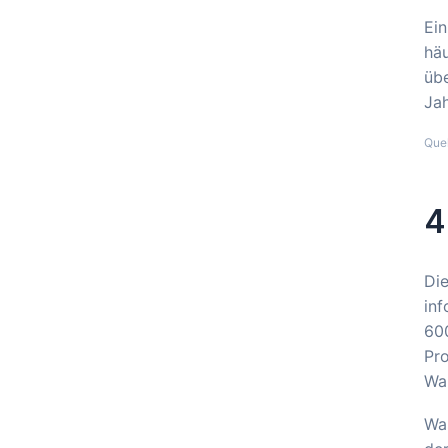
Ein
häu
übe
Jah
Que
4
Die
inf
600
Pro
Wa
Was