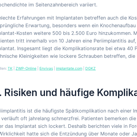
chendichte im Seitenzahnbereich variiert.
lechte Erfahrungen mit Implantaten betreffen auch die Kost
sprüngliche Erwartung, besonders wenn ein Knochenaufbau 
lantat-Kosten weitere 500 bis 2.500 Euro hinzukommen. Med
ienten tritt innerhalb von 10 Jahren eine Periimplantitis 
lantat. Insgesamt liegt die Komplikationsrate bei etwa 40 
hnische Kleinigkeiten wie lockere Schrauben betreffen, die
llen:
TK
|
ZWP-Online
|
Envivas
|
implantate.com
|
DGKZ
. Risiken und häufige Komplik
iimplantitis ist die häufigste Spätkomplikation nach einer I
 verläuft oft jahrelang schmerzfrei. Patienten bemerken d
r das Implantat sich lockert. Deshalb berichten viele in 
Wirklichkeit hatte sich die Entzündung über Monate oder J