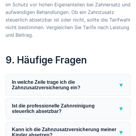
im Schutz vor hohen Eigenanteilen bei Zahnersatz und
aufwendigen Behandlungen. Ob ein Zahnzusatz
steuerlich absetzbar ist oder nicht, sollte die Tarifwahl
nicht bestimmen. Vergleichen Sie Tarife nach Leistung
und Beitrag.
9. Häufige Fragen
In welche Zeile trage ich die
▼
Zahnzusatzversicherung ein?
GKV-Versicherte tragen den Jahresbeitrag in Zeile
22 der Anlage Vorsorgeaufwand ein. Privat
Ist die professionelle Zahnreinigung
▼
steuerlich absetzbar?
Versicherte nutzen Zeile 27 derselben Anlage. Die
genaue Zeile hängt also von Ihrem
Ja, die Kosten für eine professionelle
Versicherungsstatus ab.
Zahnreinigung können Sie als außergewöhnliche
Kann ich die Zahnzusatzversicherung meiner
▼
Kinder absetzen?