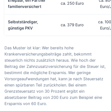
Ehepaar, ein Partner
ca. 80
ca. 250 Euro
familienversichert
Euro/
Selbstständiger,
ca. 10
ca. 379 Euro
günstige PKV
Euro/
Das Muster ist klar: Wer bereits hohe
Krankenversicherungsbeiträge zahlt, bekommt
steuerlich nichts zusätzlich heraus. Wie hoch der
Beitrag der Zahnzusatzversicherung für die Steuer ist,
bestimmt die mögliche Ersparnis. Wer geringe
Vorsorgeaufwendungen hat, kann je nach Steuersatz
einen spürbaren Teil zurückholen. Bei einem
Grenzsteuersatz von 30 Prozent ergibt ein
absetzbarer Beitrag von 200 Euro zum Beispiel eine
Ersparnis von 60 Euro.