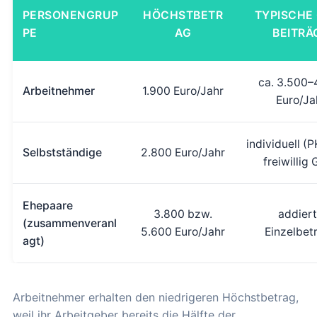
PERSONENGRUP
HÖCHSTBETR
TYPISCHE
PE
AG
BEITRÄ
ca. 3.500–
Arbeitnehmer
1.900 Euro/Jahr
Euro/Ja
individuell (
Selbstständige
2.800 Euro/Jahr
freiwillig
Ehepaare
3.800 bzw.
addier
(zusammenveranl
5.600 Euro/Jahr
Einzelbet
agt)
Arbeitnehmer erhalten den niedrigeren Höchstbetrag,
weil ihr Arbeitgeber bereits die Hälfte der