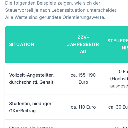
Die folgenden Beispiele zeigen, wie sich der
Steuervorteil je nach Lebenssituation unterscheidet.
Alle Werte sind gerundete Orientierungswerte.
ZZV-
STEUER
SITUATION
JAHRESBEITR
NI
AG
0 Eu
Vollzeit-Angestellter,
ca. 155–190
(Höchst
durchschnittl. Gehalt
Euro
ausgesc
Studentin, niedriger
ca. 110 Euro
ca. 30 Eu
GKV-Beitrag